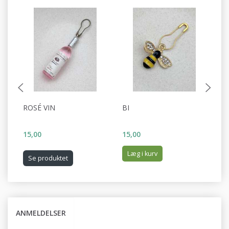
ROSÉ VIN
BI
K
15,00
15,00
15
Læg i kurv
Se produktet
ANMELDELSER