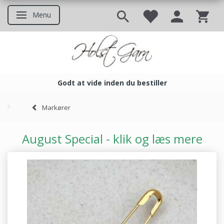
Menu
Skifte navigation
Godt at vide inden du bestiller
Godt at vide inden du bestil
Markører
August Special - klik og læs mere