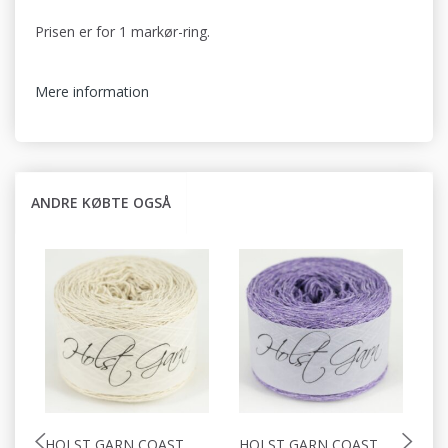
Prisen er for 1 markør-ring.
Mere information
ANDRE KØBTE OGSÅ
HOLST GARN COAST
HOLST GARN COAST
H