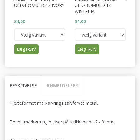
ULD/BOMULD 12 IVORY
ULD/BOMULD 14
U
WISTERIA
B
34,00
34,00
34
Læg i kurv
Læg i kurv
BESKRIVELSE
ANMELDELSER
Hjerteformet markør-ring i sølvfarvet metal.
Denne markør ring passer på strikkepinde 2 - 8 mm.