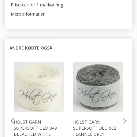
Prisen er for 1 markør ring.
Mere information
ANDRE KØBTE OGSÅ
HOLST GARN
HOLST GARN
H
SUPERSOFT ULD 049
SUPERSOFT ULD 002
S
BLEACHED WHITE
FLANNEL GREY
G