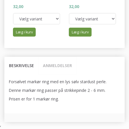
32,00
32,00
32
Læg i kurv
Læg i kurv
BESKRIVELSE
ANMELDELSER
Forsølvet markør ring med en lys sølv stardust perle.
Denne markør ring passer på strikkepinde 2 - 6 mm.
Prisen er for 1 markør ring.
,