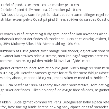
1 tråd på pind. 3-3½ mm - ca. 23 masker pr 10 cm
2 tråde på pind 4-4½ mm - ca. 20 masker på 10 cm
Når Lucia bruges som følgetråd, skal det som tommelfinger regel st
strikker eksempelvis Coast på pind 3 mm, strikker du således Coas
 er vores bud på et tyndt og fluffy garn, der både kan anvendes alene
ohair/silk mohair der findes på markedet. Lucia er et virkelig lækkert
a, 35% Mulberry Silke, 13% Merino Uld og 10% Yak.
ruktionen af Lucia garnet giver mange muligheder, og det kan som 
. Garnet kan strikkes relativt stramt, men kan også sagtens bære en lø
 komme til sin ret og på den måde få lov til at ”fylde” mere.
 garnet er først spundet som et boucle garn. Silken fungerer som kern
o uld og yak. Herefter børstes garnet for at få det mere fyldige udsee
s baby alpaca, merino uld og yak, mens silken er med til at holde på fi
n i Lucia består af 100% Mulberry silke eller morbærsilke, som det ogs
ige silker der findes. Silken holder på de øvrige fibre således, at garne
t.
a ulden i Lucia garnet kommer fra Peru. Betegnelsen baby alpaca refere
 for, hvor fine og bløde fibrene er – og baby alpaca er altså særdeles