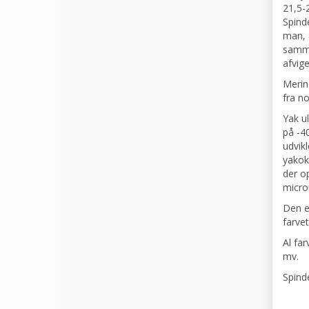
21,5-
Spinde
man, a
samme
afvige
Merin
fra n
Yak u
på -4
udvik
yakok
der op
micro
Den e
farve
Al fa
mv.
Spind