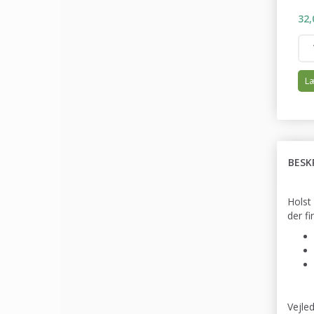
32,
Læ
BESK
Holst
der f
Vejle