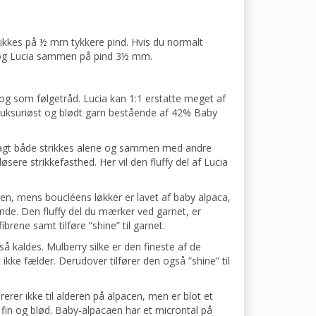
rikkes på ½ mm tykkere pind. Hvis du normalt
t og Lucia sammen på pind 3½ mm.
 og som følgetråd. Lucia kan 1:1 erstatte meget af
, luksuriøst og blødt garn bestående af 42% Baby
sagt både strikkes alene og sammen med andre
sere strikkefasthed. Her vil den fluffy del af Lucia
en, mens boucléens løkker er lavet af baby alpaca,
nde. Den fluffy del du mærker ved garnet, er
brene samt tilføre ”shine” til garnet.
å kaldes. Mulberry silke er den fineste af de
t ikke fælder. Derudover tilfører den også ”shine” til
rer ikke til alderen på alpacen, men er blot et
 fin og blød. Baby-alpacaen har et microntal på