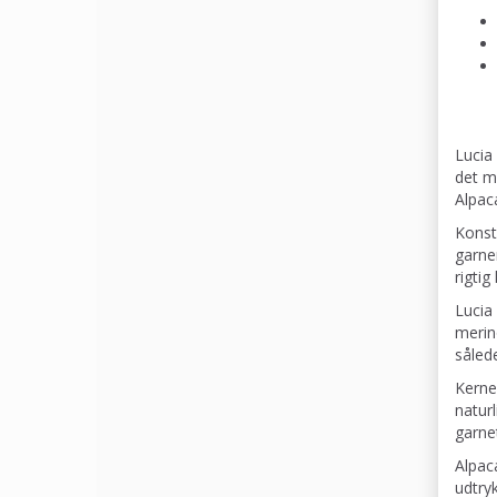
Lucia
det m
Alpac
Konst
garner
rigtig
Lucia
merin
sålede
Kerne
naturl
garne
Alpac
udtryk