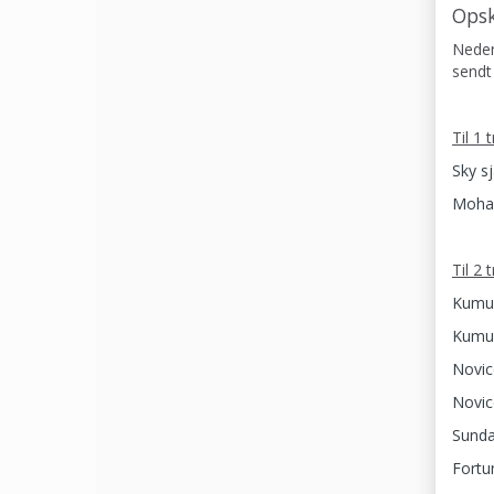
Opsk
Nedens
sendt 
Til 1 
Sky sj
Mohai
Til 2 
Kumul
Kumul
Novic
Novic
Sunda
Fortu