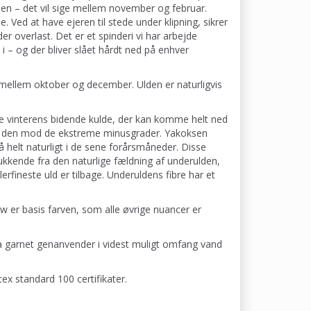
en – det vil sige mellem november og februar.
ne. Ved at have ejeren til stede under klipning, sikrer
r overlast. Det er et spinderi vi har arbejde
 – og der bliver slået hårdt ned på enhver
 mellem oktober og december. Ulden er naturligvis
e vinterens bidende kulde, der kan komme helt ned
lere den mod de ekstreme minusgrader. Yakoksen
å helt naturligt i de sene forårsmåneder. Disse
kkende fra den naturlige fældning af underulden,
rfineste uld er tilbage. Underuldens fibre har et
w er basis farven, som alle øvrige nuancer er
a garnet genanvender i videst muligt omfang vand
ex standard 100 certifikater.