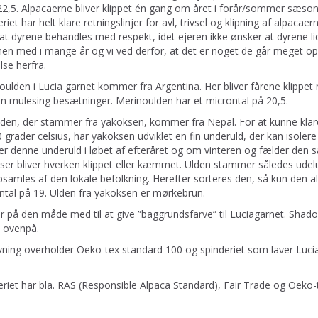
22,5. Alpacaerne bliver klippet én gang om året i forår/sommer sæson
riet har helt klare retningslinjer for avl, trivsel og klipning af alpacaer
t dyrene behandles med respekt, idet ejeren ikke ønsker at dyrene lide
n med i mange år og vi ved derfor, at det er noget de går meget op i
lse herfra.
oulden i Lucia garnet kommer fra Argentina. Her bliver fårene klippet
on mulesing besætninger. Merinoulden har et microntal på 20,5.
lden, der stammer fra yakoksen, kommer fra Nepal. For at kunne klar
0 grader celsius, har yakoksen udviklet en fin underuld, der kan iso
ler denne underuld i løbet af efteråret og om vinteren og fælder den s
ser bliver hverken klippet eller kæmmet. Ulden stammer således udelu
samles af den lokale befolkning. Herefter sorteres den, så kun den alle
ntal på 19. Ulden fra yakoksen er mørkebrun.
r på den måde med til at give ”baggrundsfarve” til Luciagarnet. Shado
t ovenpå.
rvning overholder Oeko-tex standard 100 og spinderiet som laver Luci
eriet har bla. RAS (Responsible Alpaca Standard), Fair Trade og Oeko-t