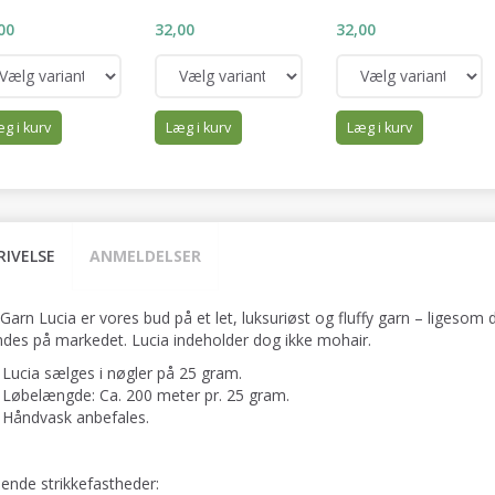
00
32,00
32,00
g i kurv
Læg i kurv
Læg i kurv
RIVELSE
ANMELDELSER
 Garn Lucia er vores bud på et let, luksuriøst og fluffy garn – ligeso
indes på markedet. Lucia indeholder dog ikke mohair.
Lucia sælges i nøgler på 25 gram.
Løbelængde: Ca. 200 meter pr. 25 gram.
Håndvask anbefales.
dende strikkefastheder: