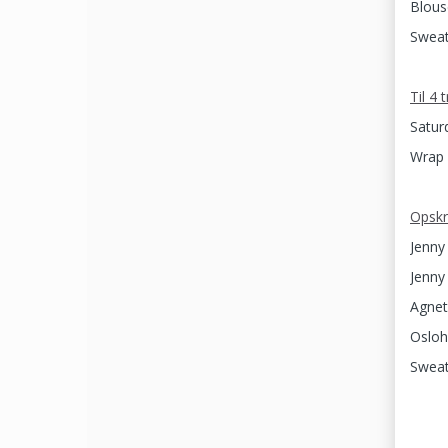
Blous
Sweat
Til 4 
Satur
Wrap 
Opskr
Jenny
Jenny 
Agnet
Osloh
Sweat