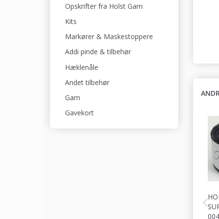
Opskrifter fra Holst Garn
Kits
Markører & Maskestoppere
Addi pinde & tilbehør
Hæklenåle
Andet tilbehør
ANDR
Garn
Gavekort
HO
SU
00