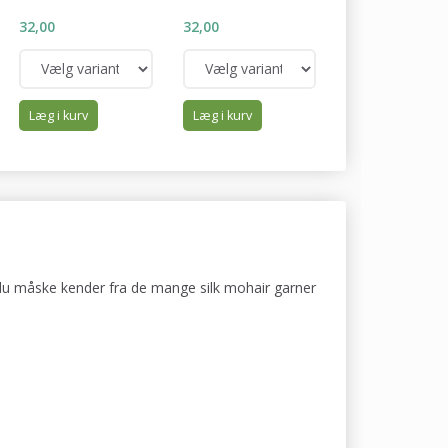
32,00
32,00
32,00
Læg i kurv
Læg i kurv
Læg i kurv
m du måske kender fra de mange silk mohair garner