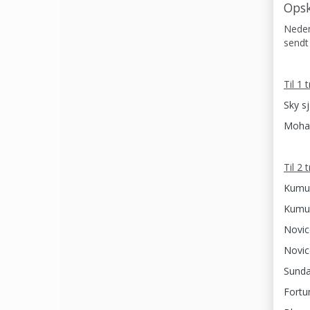
Opsk
Nedens
sendt 
Til 1 
Sky sj
Mohai
Til 2 
Kumul
Kumul
Novic
Novic
Sunda
Fortu