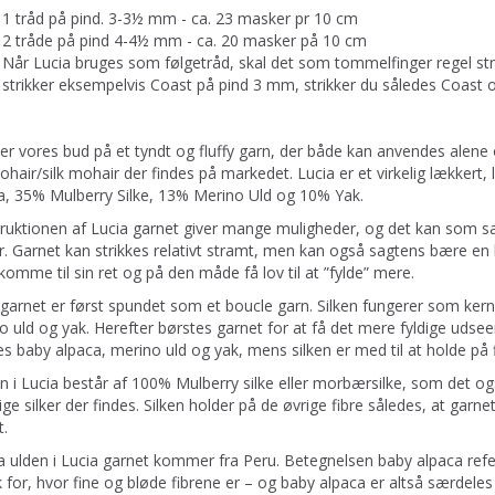
1 tråd på pind. 3-3½ mm - ca. 23 masker pr 10 cm
2 tråde på pind 4-4½ mm - ca. 20 masker på 10 cm
Når Lucia bruges som følgetråd, skal det som tommelfinger regel st
strikker eksempelvis Coast på pind 3 mm, strikker du således Coas
 er vores bud på et tyndt og fluffy garn, der både kan anvendes alene
ohair/silk mohair der findes på markedet. Lucia er et virkelig lækkert
a, 35% Mulberry Silke, 13% Merino Uld og 10% Yak.
ruktionen af Lucia garnet giver mange muligheder, og det kan som 
. Garnet kan strikkes relativt stramt, men kan også sagtens bære en lø
 komme til sin ret og på den måde få lov til at ”fylde” mere.
 garnet er først spundet som et boucle garn. Silken fungerer som kern
o uld og yak. Herefter børstes garnet for at få det mere fyldige udsee
s baby alpaca, merino uld og yak, mens silken er med til at holde på fi
n i Lucia består af 100% Mulberry silke eller morbærsilke, som det ogs
ige silker der findes. Silken holder på de øvrige fibre således, at garne
t.
a ulden i Lucia garnet kommer fra Peru. Betegnelsen baby alpaca refere
 for, hvor fine og bløde fibrene er – og baby alpaca er altså særdeles