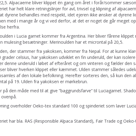
22,5. Alpacaerne bliver klippet én gang om året i forår/sommer sæson
riet har helt klare retningslinjer for avl, trivsel og klipning af alpacaer
t dyrene behandles med respekt, idet ejeren ikke ønsker at dyrene lide
n med i mange år og vi ved derfor, at det er noget de går meget op i
lse herfra.
oulden i Lucia garnet kommer fra Argentina. Her bliver fårene klippet
on mulesing besætninger. Merinoulden har et microntal på 20,5.
lden, der stammer fra yakoksen, kommer fra Nepal. For at kunne klar
0 grader celsius, har yakoksen udviklet en fin underuld, der kan iso
ler denne underuld i løbet af efteråret og om vinteren og fælder den s
ser bliver hverken klippet eller kæmmet. Ulden stammer således udelu
samles af den lokale befolkning. Herefter sorteres den, så kun den alle
ntal på 19. Ulden fra yakoksen er mørkebrun.
r på den måde med til at give ”baggrundsfarve” til Luciagarnet. Shado
t ovenpå.
rvning overholder Oeko-tex standard 100 og spinderiet som laver Luci
eriet har bla. RAS (Responsible Alpaca Standard), Fair Trade og Oeko-t