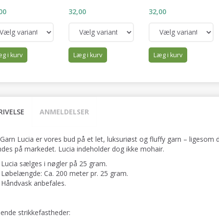
00
32,00
32,00
g i kurv
Læg i kurv
Læg i kurv
RIVELSE
ANMELDELSER
 Garn Lucia er vores bud på et let, luksuriøst og fluffy garn – ligeso
indes på markedet. Lucia indeholder dog ikke mohair.
Lucia sælges i nøgler på 25 gram.
Løbelængde: Ca. 200 meter pr. 25 gram.
Håndvask anbefales.
dende strikkefastheder: