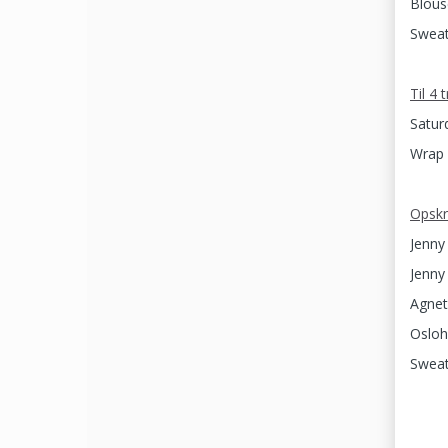
Blous
Sweat
Til 4 
Satur
Wrap 
Opskr
Jenny
Jenny 
Agnet
Osloh
Sweat