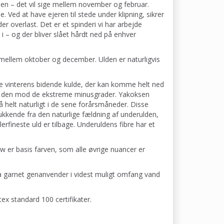
en – det vil sige mellem november og februar.
ne. Ved at have ejeren til stede under klipning, sikrer
r overlast. Det er et spinderi vi har arbejde
 – og der bliver slået hårdt ned på enhver
 mellem oktober og december. Ulden er naturligvis
e vinterens bidende kulde, der kan komme helt ned
lere den mod de ekstreme minusgrader. Yakoksen
å helt naturligt i de sene forårsmåneder. Disse
kkende fra den naturlige fældning af underulden,
rfineste uld er tilbage. Underuldens fibre har et
w er basis farven, som alle øvrige nuancer er
a garnet genanvender i videst muligt omfang vand
ex standard 100 certifikater.