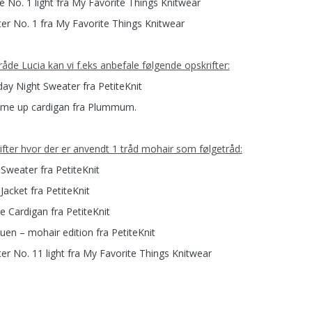
e No. 1 light fra My Favorite Things Knitwear
er No. 1 fra My Favorite Things Knitwear
tråde Lucia kan vi f.eks anbefale følgende opskrifter:
day Night Sweater fra PetiteKnit
me up cardigan fra Plummum.
ifter hvor der er anvendt 1 tråd mohair som følgetråd:
 Sweater fra PetiteKnit
Jacket fra PetiteKnit
e Cardigan fra PetiteKnit
uen – mohair edition fra PetiteKnit
er No. 11 light fra My Favorite Things Knitwear