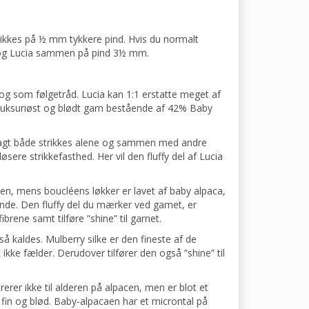
rikkes på ½ mm tykkere pind. Hvis du normalt
t og Lucia sammen på pind 3½ mm.
 og som følgetråd. Lucia kan 1:1 erstatte meget af
, luksuriøst og blødt garn bestående af 42% Baby
sagt både strikkes alene og sammen med andre
sere strikkefasthed. Her vil den fluffy del af Lucia
en, mens boucléens løkker er lavet af baby alpaca,
nde. Den fluffy del du mærker ved garnet, er
brene samt tilføre ”shine” til garnet.
å kaldes. Mulberry silke er den fineste af de
t ikke fælder. Derudover tilfører den også ”shine” til
rer ikke til alderen på alpacen, men er blot et
 fin og blød. Baby-alpacaen har et microntal på