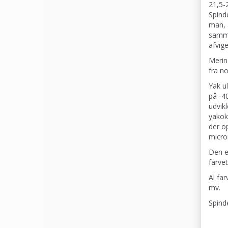
21,5-
Spinde
man, a
samme
afvige
Merin
fra n
Yak u
på -4
udvik
yakok
der op
micro
Den e
farve
Al fa
mv.
Spind