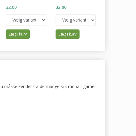
32,00
32,00
32,00
Læg i kurv
Læg i kurv
Læg i kurv
m du måske kender fra de mange silk mohair garner