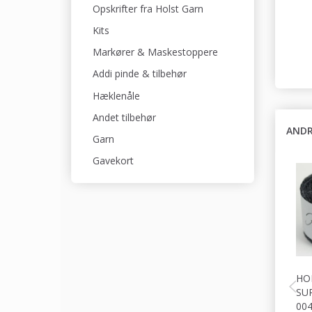
Opskrifter fra Holst Garn
Kits
Markører & Maskestoppere
Addi pinde & tilbehør
Hæklenåle
Andet tilbehør
ANDR
Garn
Gavekort
HO
SU
00