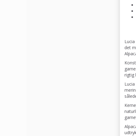
Lucia
det m
Alpac
Konst
garner
rigtig
Lucia
merin
sålede
Kerne
naturl
garne
Alpac
udtryk