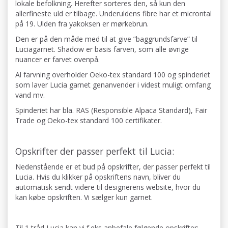
lokale befolkning. Herefter sorteres den, så kun den
allerfineste uld er tilbage. Underuldens fibre har et microntal
på 19. Ulden fra yakoksen er mørkebrun.
Den er på den måde med til at give ”baggrundsfarve” til
Luciagarnet. Shadow er basis farven, som alle øvrige
nuancer er farvet ovenpå.
Al farvning overholder Oeko-tex standard 100 og spinderiet
som laver Lucia garnet genanvender i videst muligt omfang
vand mv.
Spinderiet har bla. RAS (Responsible Alpaca Standard), Fair
Trade og Oeko-tex standard 100 certifikater.
Opskrifter der passer perfekt til Lucia:
Nedenstående er et bud på opskrifter, der passer perfekt til
Lucia. Hvis du klikker på opskriftens navn, bliver du
automatisk sendt videre til designerens website, hvor du
kan købe opskriften. Vi sælger kun garnet.
Til 1 tråd Lucia kan vi f.eks anbefale følgende opskrifter: