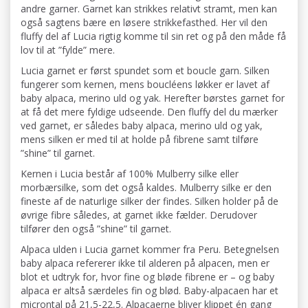
andre garner. Garnet kan strikkes relativt stramt, men kan
også sagtens bære en løsere strikkefasthed. Her vil den
fluffy del af Lucia rigtig komme til sin ret og på den måde få
lov til at ”fylde” mere.
Lucia garnet er først spundet som et boucle garn. Silken
fungerer som kernen, mens boucléens løkker er lavet af
baby alpaca, merino uld og yak. Herefter børstes garnet for
at få det mere fyldige udseende. Den fluffy del du mærker
ved garnet, er således baby alpaca, merino uld og yak,
mens silken er med til at holde på fibrene samt tilføre
”shine” til garnet.
Kernen i Lucia består af 100% Mulberry silke eller
morbærsilke, som det også kaldes. Mulberry silke er den
fineste af de naturlige silker der findes. Silken holder på de
øvrige fibre således, at garnet ikke fælder. Derudover
tilfører den også ”shine” til garnet.
Alpaca ulden i Lucia garnet kommer fra Peru. Betegnelsen
baby alpaca refererer ikke til alderen på alpacen, men er
blot et udtryk for, hvor fine og bløde fibrene er – og baby
alpaca er altså særdeles fin og blød. Baby-alpacaen har et
microntal på 21,5-22,5. Alpacaerne bliver klippet én gang