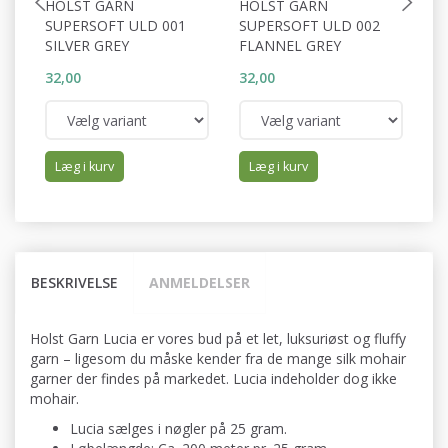
HOLST GARN
HOLST GARN
H
SUPERSOFT ULD 001
SUPERSOFT ULD 002
S
SILVER GREY
FLANNEL GREY
S
32,00
32,00
32
Læg i kurv
Læg i kurv
BESKRIVELSE
ANMELDELSER
Holst Garn Lucia er vores bud på et let, luksuriøst og fluffy
garn – ligesom du måske kender fra de mange silk mohair
garner der findes på markedet. Lucia indeholder dog ikke
mohair.
Lucia sælges i nøgler på 25 gram.