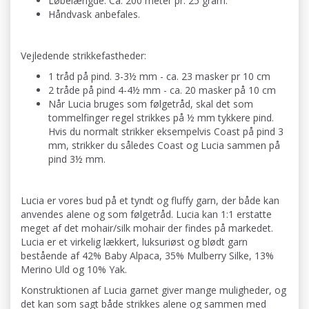
Løbelængde: Ca. 200 meter pr. 25 gram.
Håndvask anbefales.
Vejledende strikkefastheder:
1 tråd på pind. 3-3½ mm - ca. 23 masker pr 10 cm
2 tråde på pind 4-4½ mm - ca. 20 masker på 10 cm
Når Lucia bruges som følgetråd, skal det som
tommelfinger regel strikkes på ½ mm tykkere pind.
Hvis du normalt strikker eksempelvis Coast på pind 3
mm, strikker du således Coast og Lucia sammen på
pind 3½ mm.
Lucia er vores bud på et tyndt og fluffy garn, der både kan
anvendes alene og som følgetråd. Lucia kan 1:1 erstatte
meget af det mohair/silk mohair der findes på markedet.
Lucia er et virkelig lækkert, luksuriøst og blødt garn
bestående af 42% Baby Alpaca, 35% Mulberry Silke, 13%
Merino Uld og 10% Yak.
Konstruktionen af Lucia garnet giver mange muligheder, og
det kan som sagt både strikkes alene og sammen med