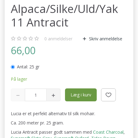
Alpaca/Silke/Uld/Yak
11 Antracit
0
anmeldelser
Skriv anmeldelse
66,00
Antal:
25 gr
På lager
Læg i kurv
Lucia er et perfekt alternativ til silk mohair.
Ca. 200 meter pr. 25 gram.
Lucia Antracit passer godt sammen med
Coast Charcoal
,