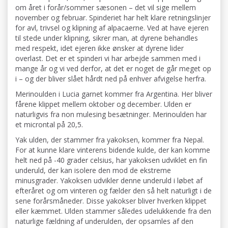
om året i forår/sommer sæsonen – det vil sige mellem
november og februar. Spinderiet har helt klare retningslinjer
for avl, trivsel og klipning af alpacaerne. Ved at have ejeren
til stede under klipning, sikrer man, at dyrene behandles
med respekt, idet ejeren ikke ønsker at dyrene lider
overlast. Det er et spinderi vi har arbejde sammen med i
mange år og vi ved derfor, at det er noget de går meget op
i – og der bliver slået hårdt ned på enhver afvigelse herfra.
Merinoulden i Lucia garnet kommer fra Argentina. Her bliver
fårene klippet mellem oktober og december. Ulden er
naturligvis fra non mulesing besætninger. Merinoulden har
et microntal på 20,5.
Yak ulden, der stammer fra yakoksen, kommer fra Nepal.
For at kunne klare vinterens bidende kulde, der kan komme
helt ned på -40 grader celsius, har yakoksen udviklet en fin
underuld, der kan isolere den mod de ekstreme
minusgrader. Yakoksen udvikler denne underuld i løbet af
efteråret og om vinteren og fælder den så helt naturligt i de
sene forårsmåneder. Disse yakokser bliver hverken klippet
eller kæmmet. Ulden stammer således udelukkende fra den
naturlige fældning af underulden, der opsamles af den