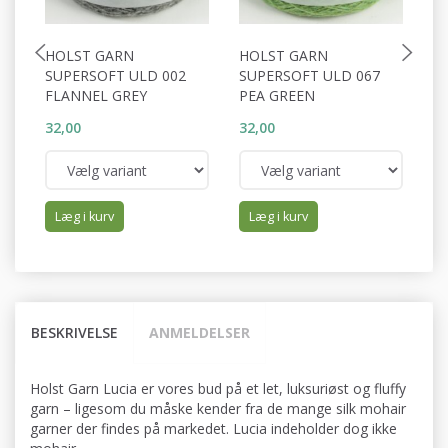
HOLST GARN
HOLST GARN
H
SUPERSOFT ULD 002
SUPERSOFT ULD 067
S
FLANNEL GREY
PEA GREEN
C
32,00
32,00
32
Læg i kurv
Læg i kurv
BESKRIVELSE
ANMELDELSER
Holst Garn Lucia er vores bud på et let, luksuriøst og fluffy
garn – ligesom du måske kender fra de mange silk mohair
garner der findes på markedet. Lucia indeholder dog ikke