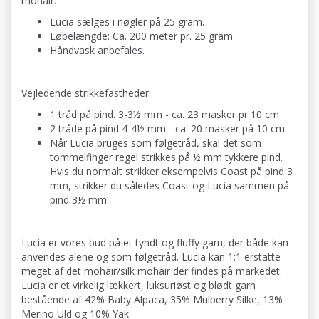
mohair.
Lucia sælges i nøgler på 25 gram.
Løbelængde: Ca. 200 meter pr. 25 gram.
Håndvask anbefales.
Vejledende strikkefastheder:
1 tråd på pind. 3-3½ mm - ca. 23 masker pr 10 cm
2 tråde på pind 4-4½ mm - ca. 20 masker på 10 cm
Når Lucia bruges som følgetråd, skal det som
tommelfinger regel strikkes på ½ mm tykkere pind.
Hvis du normalt strikker eksempelvis Coast på pind 3
mm, strikker du således Coast og Lucia sammen på
pind 3½ mm.
Lucia er vores bud på et tyndt og fluffy garn, der både kan
anvendes alene og som følgetråd. Lucia kan 1:1 erstatte
meget af det mohair/silk mohair der findes på markedet.
Lucia er et virkelig lækkert, luksuriøst og blødt garn
bestående af 42% Baby Alpaca, 35% Mulberry Silke, 13%
Merino Uld og 10% Yak.