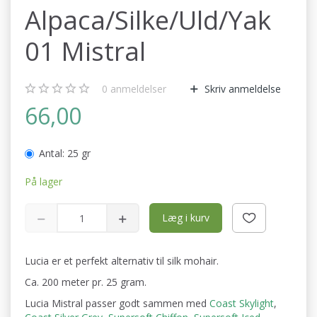
Alpaca/Silke/Uld/Yak
01 Mistral
0
anmeldelser
Skriv anmeldelse
66,00
Antal:
25 gr
På lager
Læg i kurv
Lucia er et perfekt alternativ til silk mohair.
Ca. 200 meter pr. 25 gram.
Lucia Mistral passer godt sammen med
Coast Skylight
,