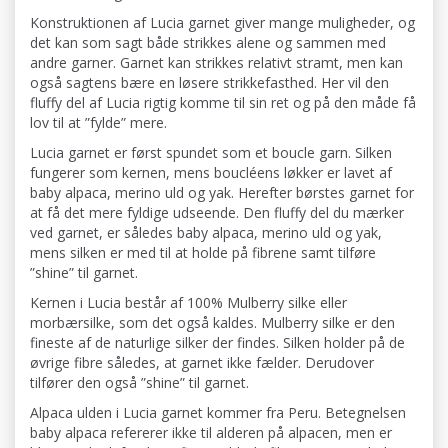
Konstruktionen af Lucia garnet giver mange muligheder, og
det kan som sagt både strikkes alene og sammen med
andre garner. Garnet kan strikkes relativt stramt, men kan
også sagtens bære en løsere strikkefasthed. Her vil den
fluffy del af Lucia rigtig komme til sin ret og på den måde få
lov til at ”fylde” mere.
Lucia garnet er først spundet som et boucle garn. Silken
fungerer som kernen, mens boucléens løkker er lavet af
baby alpaca, merino uld og yak. Herefter børstes garnet for
at få det mere fyldige udseende. Den fluffy del du mærker
ved garnet, er således baby alpaca, merino uld og yak,
mens silken er med til at holde på fibrene samt tilføre
”shine” til garnet.
Kernen i Lucia består af 100% Mulberry silke eller
morbærsilke, som det også kaldes. Mulberry silke er den
fineste af de naturlige silker der findes. Silken holder på de
øvrige fibre således, at garnet ikke fælder. Derudover
tilfører den også ”shine” til garnet.
Alpaca ulden i Lucia garnet kommer fra Peru. Betegnelsen
baby alpaca refererer ikke til alderen på alpacen, men er