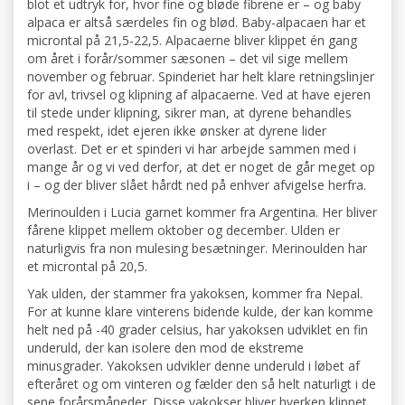
blot et udtryk for, hvor fine og bløde fibrene er – og baby
alpaca er altså særdeles fin og blød. Baby-alpacaen har et
microntal på 21,5-22,5. Alpacaerne bliver klippet én gang
om året i forår/sommer sæsonen – det vil sige mellem
november og februar. Spinderiet har helt klare retningslinjer
for avl, trivsel og klipning af alpacaerne. Ved at have ejeren
til stede under klipning, sikrer man, at dyrene behandles
med respekt, idet ejeren ikke ønsker at dyrene lider
overlast. Det er et spinderi vi har arbejde sammen med i
mange år og vi ved derfor, at det er noget de går meget op
i – og der bliver slået hårdt ned på enhver afvigelse herfra.
Merinoulden i Lucia garnet kommer fra Argentina. Her bliver
fårene klippet mellem oktober og december. Ulden er
naturligvis fra non mulesing besætninger. Merinoulden har
et microntal på 20,5.
Yak ulden, der stammer fra yakoksen, kommer fra Nepal.
For at kunne klare vinterens bidende kulde, der kan komme
helt ned på -40 grader celsius, har yakoksen udviklet en fin
underuld, der kan isolere den mod de ekstreme
minusgrader. Yakoksen udvikler denne underuld i løbet af
efteråret og om vinteren og fælder den så helt naturligt i de
sene forårsmåneder. Disse yakokser bliver hverken klippet