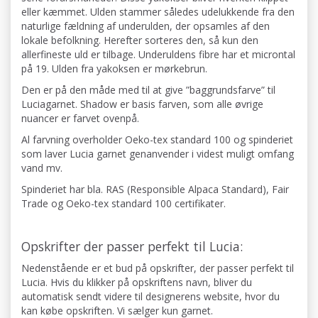
eller kæmmet. Ulden stammer således udelukkende fra den
naturlige fældning af underulden, der opsamles af den
lokale befolkning. Herefter sorteres den, så kun den
allerfineste uld er tilbage. Underuldens fibre har et microntal
på 19. Ulden fra yakoksen er mørkebrun.
Den er på den måde med til at give ”baggrundsfarve” til
Luciagarnet. Shadow er basis farven, som alle øvrige
nuancer er farvet ovenpå.
Al farvning overholder Oeko-tex standard 100 og spinderiet
som laver Lucia garnet genanvender i videst muligt omfang
vand mv.
Spinderiet har bla. RAS (Responsible Alpaca Standard), Fair
Trade og Oeko-tex standard 100 certifikater.
Opskrifter der passer perfekt til Lucia:
Nedenstående er et bud på opskrifter, der passer perfekt til
Lucia. Hvis du klikker på opskriftens navn, bliver du
automatisk sendt videre til designerens website, hvor du
kan købe opskriften. Vi sælger kun garnet.