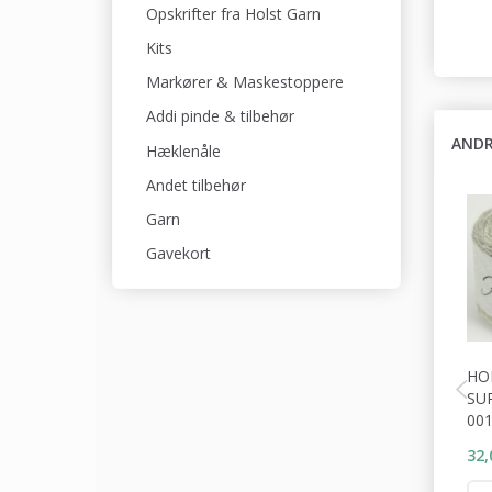
Opskrifter fra Holst Garn
Kits
Markører & Maskestoppere
Addi pinde & tilbehør
ANDR
Hæklenåle
Andet tilbehør
Garn
Gavekort
HO
SU
001
32,