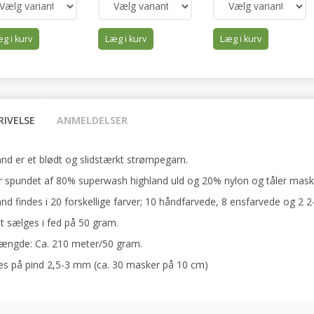
g i kurv
Læg i kurv
Læg i kurv
RIVELSE
ANMELDELSER
and er et blødt og slidstærkt strømpegarn.
r spundet af 80% superwash highland uld og 20% nylon og tåler mask
nd findes i 20 forskellige farver; 10 håndfarvede, 8 ensfarvede og 2 2
t sælges i fed på 50 gram.
ængde: Ca. 210 meter/50 gram.
kes på pind 2,5-3 mm (ca. 30 masker på 10 cm)