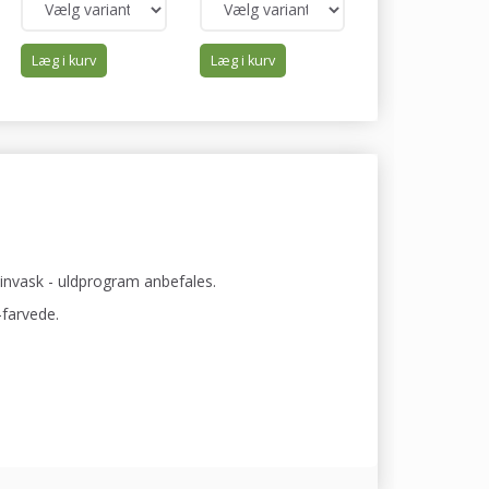
Læg i kurv
Læg i kurv
Læg i kurv
invask - uldprogram anbefales.
-farvede.