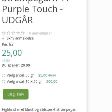
Purple Touch -
UDGÅR
0
anmeldelser
Skriv anmeldelse
Pris fra
25,00
45,00
Du sparer:
20,00
Vælg antal:
50 gr
25,00
45,00
Vælg antal:
10 X 50 gr
200,00
Læg i kurv
Highland er et blødt og slidstærkt strømpegarn