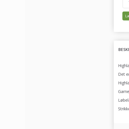
Læ
BESK
Highl
Det e
Highla
Garne
Løbel
Strik