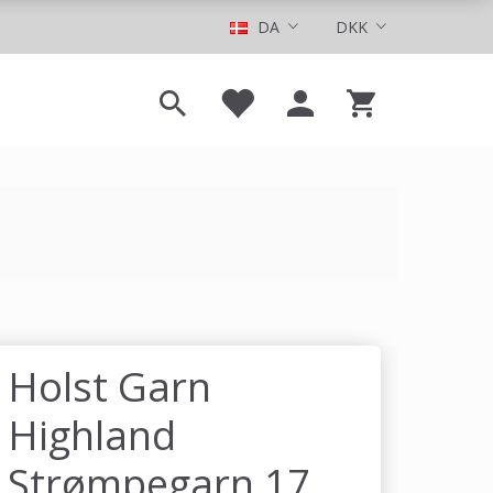
DA
DKK
Holst Garn
Highland
Strømpegarn 17