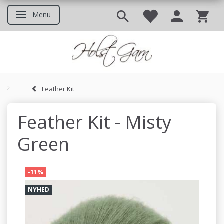
Menu
Skifte navigation
Feather Kit
Godt at vide inden du bestil
Feather Kit - Misty
Green
-11%
NYHED