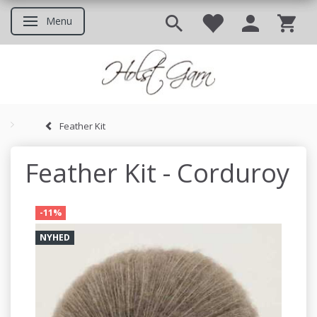
Menu
Skifte navigation
Feather Kit
Godt at vide inden du bestil
Feather Kit - Corduroy
-11%
NYHED