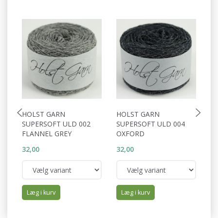
HOLST GARN
HOLST GARN
H
SUPERSOFT ULD 002
SUPERSOFT ULD 004
S
FLANNEL GREY
OXFORD
C
32,00
32,00
32
Læg i kurv
Læg i kurv