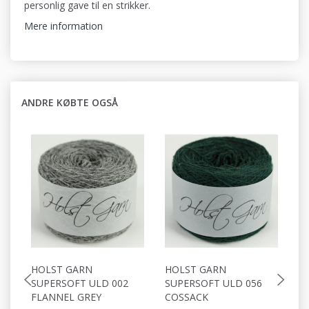
personlig gave til en strikker.
Mere information
ANDRE KØBTE OGSÅ
HOLST GARN
HOLST GARN
H
SUPERSOFT ULD 002
SUPERSOFT ULD 056
S
FLANNEL GREY
COSSACK
D