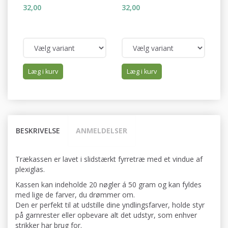
32,00
32,00
32
Læg i kurv
Læg i kurv
BESKRIVELSE
ANMELDELSER
Trækassen er lavet i slidstærkt fyrretræ med et vindue af
plexiglas.
Kassen kan indeholde 20 nøgler á 50 gram og kan fyldes
med lige de farver, du drømmer om.
Den er perfekt til at udstille dine yndlingsfarver, holde styr
på garnrester eller opbevare alt det udstyr, som enhver
strikker har brug for.