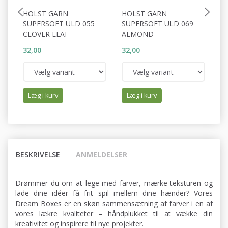
HOLST GARN
HOLST GARN
H
SUPERSOFT ULD 055
SUPERSOFT ULD 069
S
CLOVER LEAF
ALMOND
D
32,00
32,00
32
Læg i kurv
Læg i kurv
BESKRIVELSE
ANMELDELSER
Drømmer du om at lege med farver, mærke teksturen og
lade dine idéer få frit spil mellem dine hænder? Vores
Dream Boxes er en skøn sammensætning af farver i en af
vores lækre kvaliteter – håndplukket til at vække din
kreativitet og inspirere til nye projekter.