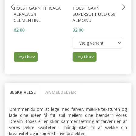
HOLST GARN TITICACA
HOLST GARN
H
ALPACA 34
SUPERSOFT ULD 069
S
CLEMENTINE
ALMOND
B
62,00
32,00
32
Læg i kurv
Læg i kurv
BESKRIVELSE
ANMELDELSER
Drømmer du om at lege med farver, mærke teksturen og
lade dine idéer få frit spil mellem dine hænder? Vores
Dream Boxes er en skøn sammensætning af farver i en af
vores lækre kvaliteter – håndplukket til at vække din
kreativitet og inspirere til nye projekter.