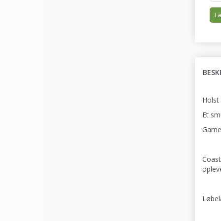
Læ
BESK
Holst
Et sm
Garnet
Coast
opleve
Løbel