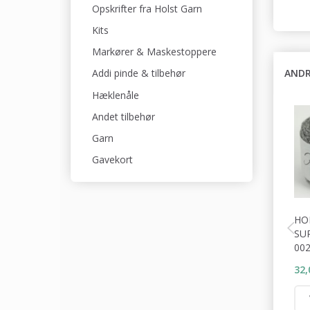
Opskrifter fra Holst Garn
Kits
Markører & Maskestoppere
ANDR
Addi pinde & tilbehør
Hæklenåle
Andet tilbehør
Garn
Gavekort
HO
SU
00
32,