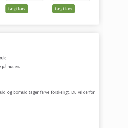
Læg i kurv
Læg i kurv
Læg i kurv
uld.
e på huden.
uld og bomuld tager farve forskelligt. Du vil derfor