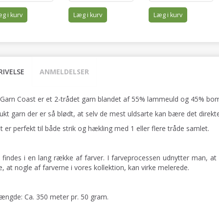
g i kurv
Læg i kurv
Læg i kurv
RIVELSE
ANMELDELSER
 Garn Coast er et 2-trådet garn blandet af 55% lammeuld og 45% bom
ukt garn der er så blødt, at selv de mest uldsarte kan bære det direkt
 er perfekt til både strik og hækling med 1 eller flere tråde samlet.
 findes i en lang række af farver. I farveprocessen udnytter man, at 
, at nogle af farverne i vores kollektion, kan virke melerede.
ængde: Ca. 350 meter pr. 50 gram.