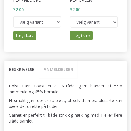
FLANNEL GREY
PEA GREEN
C
32,00
32,00
32
Læg i kurv
Læg i kurv
BESKRIVELSE
ANMELDELSER
Holst Garn Coast er et 2-trådet garn blandet af 55%
lammeuld og 45% bomuld.
Et smukt garn der er så blødt, at selv de mest uldsarte kan
bære det direkte på huden.
Garnet er perfekt til både strik og hækling med 1 eller flere
tråde samlet.