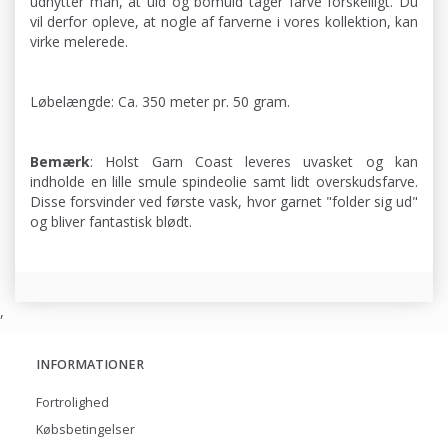
udnytter man, at uld og bomuld tager farve forskelligt. Du
vil derfor opleve, at nogle af farverne i vores kollektion, kan
virke melerede.
Løbelængde: Ca. 350 meter pr. 50 gram.
Bemærk
: Holst Garn Coast leveres uvasket og kan
indholde en lille smule spindeolie samt lidt overskudsfarve.
Disse forsvinder ved første vask, hvor garnet "folder sig ud"
og bliver fantastisk blødt.
,
INFORMATIONER
Fortrolighed
Købsbetingelser