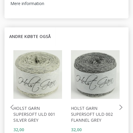
Mere information
ANDRE KØBTE OGSÅ
HOLST GARN
HOLST GARN
H
SUPERSOFT ULD 001
SUPERSOFT ULD 002
S
SILVER GREY
FLANNEL GREY
W
32,00
32,00
32