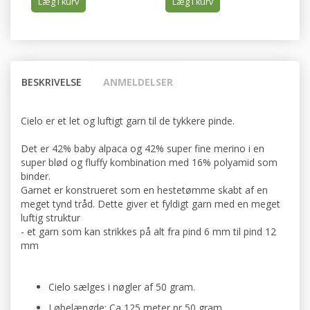
Læg i kurv
Læg i kurv
BESKRIVELSE
ANMELDELSER
Cielo er et let og luftigt garn til de tykkere pinde.
Det er 42% baby alpaca og 42% super fine merino i en
super blød og fluffy kombination med 16% polyamid som
binder.
Garnet er konstrueret som en hestetømme skabt af en
meget tynd tråd. Dette giver et fyldigt garn med en meget
luftig struktur
- et garn som kan strikkes på alt fra pind 6 mm til pind 12
mm
Cielo sælges i nøgler af 50 gram.
Løbelængde: Ca 125 meter pr 50 gram.