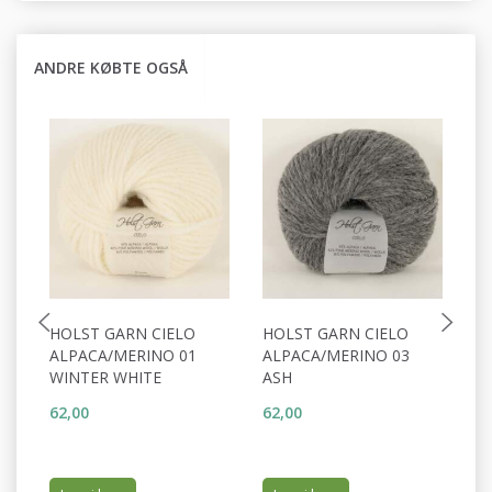
ANDRE KØBTE OGSÅ
HOLST GARN CIELO
HOLST GARN CIELO
H
ALPACA/MERINO 01
ALPACA/MERINO 03
A
WINTER WHITE
ASH
C
62,00
62,00
62