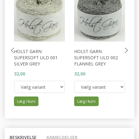
HOLST GARN
HOLST GARN
H
SUPERSOFT ULD 001
SUPERSOFT ULD 002
S
SILVER GREY
FLANNEL GREY
S
32,00
32,00
32
Læg i kurv
Læg i kurv
BESKRIVELSE
ANMELDELSER