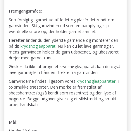
Fremgangsmåde:
Sno forsigtigt garnet ud af fedet og placér det rundt om
garnvinden. Slå garnvinden ud som en paraply og klip
eventuelle snore op, der holder garnet samlet.
Herefter finder du den yderste garnende og monterer den
på dit
krydsnøgleapparat
. Nu kan du let lave garnnøgler,
mens garnvinden holder dit garn udspændt, og ubesværet
drejer med garnet rundt.
Ønsker du ikke at bruge et krydsnøgleapparat, kan du også
lave garnnøgler i hånden direkte fra garnvinden.
Garnvinderne findes, ligesom vores
krydsnøgleapparater
, i
to smukke træsorter. Den mørke er fremstillet af
sheeshamtræ (også kendt som rosentræ) og den lyse af
bøgetræ. Begge udgaver giver dig et slidstærkt og smukt
arbejdsredskab.
Mål:
Højde: 38,0 cm.