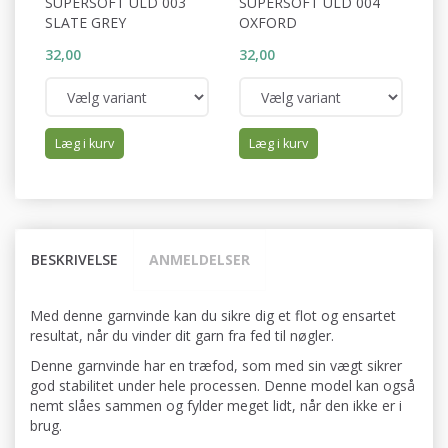
SUPERSOFT ULD 003
SUPERSOFT ULD 004
S
SLATE GREY
OXFORD
C
32,00
32,00
32
Læg i kurv
Læg i kurv
BESKRIVELSE
ANMELDELSER
Med denne garnvinde kan du sikre dig et flot og ensartet
resultat, når du vinder dit garn fra fed til nøgler.
Denne garnvinde har en træfod, som med sin vægt sikrer
god stabilitet under hele processen. Denne model kan også
nemt slåes sammen og fylder meget lidt, når den ikke er i
brug.